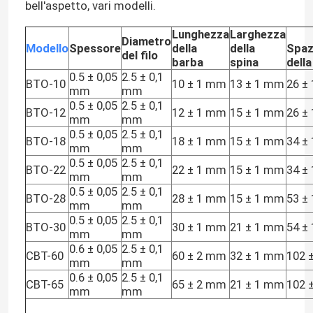
bell'aspetto, vari modelli.
Lunghezza
Larghezza
Diametro
Modello
Spessore
della
della
Spaz
del filo
barba
spina
dell
0.5 ± 0,05
2.5 ± 0,1
BTO-10
10 ± 1 mm
13 ± 1 mm
26 ±
mm
mm
0.5 ± 0,05
2.5 ± 0,1
BTO-12
12 ± 1 mm
15 ± 1 mm
26 ±
mm
mm
0.5 ± 0,05
2.5 ± 0,1
BTO-18
18 ± 1 mm
15 ± 1 mm
34 ±
mm
mm
0.5 ± 0,05
2.5 ± 0,1
BTO-22
22 ± 1 mm
15 ± 1 mm
34 ±
mm
mm
0.5 ± 0,05
2.5 ± 0,1
BTO-28
28 ± 1 mm
15 ± 1 mm
53 ±
mm
mm
0.5 ± 0,05
2.5 ± 0,1
BTO-30
30 ± 1 mm
21 ± 1 mm
54 ±
mm
mm
0.6 ± 0,05
2.5 ± 0,1
CBT-60
60 ± 2 mm
32 ± 1 mm
102 
mm
mm
0.6 ± 0,05
2.5 ± 0,1
CBT-65
65 ± 2 mm
21 ± 1 mm
102 
mm
mm