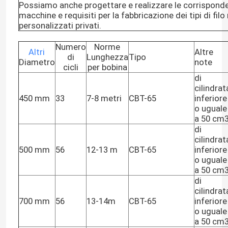
Possiamo anche progettare e realizzare le corrisponde
macchine e requisiti per la fabbricazione dei tipi di filo
personalizzati privati.
Numero
Norme
Altri
Altre
di
Lunghezza
Tipo
Diametro
note
cicli
per bobina
di
cilindrat
450 mm
33
7-8 metri
CBT-65
inferiore
o uguale
a 50 cm
di
cilindrat
500 mm
56
12-13 m
CBT-65
inferiore
o uguale
a 50 cm
di
cilindrat
700 mm
56
13-14m
CBT-65
inferiore
o uguale
a 50 cm