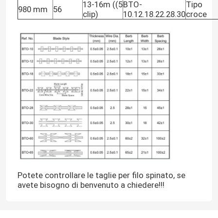
13-16m ((5
BTO-
Tipo
980 mm
56
clip)
10.12.18.22.28.30
croce
Manifestazione di VR
Chi siamo
Giro della fabbrica
Controllo di qualità
Contattaci
Potete controllare le taglie per filo spinato, se
Notizie
avete bisogno di benvenuto a chiedere!!!
recinzione del reticolato di saldatura