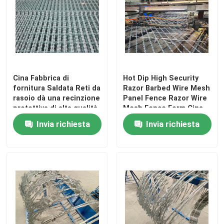
Matto di trascinamento in acciaio
Refrattario di Hexmesh
Cina Fabbrica di
Hot Dip High Security
Drag Chain Harrow
fornitura Saldata Reti da
Razor Barbed Wire Mesh
rasoio dà una recinzione
Panel Fence Razor Wire
protettiva di alta qualità
Mesh Fence Form Cina
Scatola del gabbione
Fabbrica
Invia richiesta
Invia richiesta
recinto di filo metallico del rasoio
grata della barra d'acciaio
Recinzione d'acciaio della palizzata