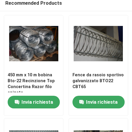
Recommended Products
3D ha saldato il recinto di filo metallico
Recinzione saldata a doppio filo
Barriera di sicurezza temporanea
Anti recinto di salita 358
450 mm x 10 m bobina
Fence da rasoio sportivo
Bto-22 Recinzione Top
galvanizzato BTO22
Concertina Razor filo
CBT65
Recinto d'acciaio tubolare
spinato
Invia richiesta
Invia richiesta
Recinzione di sicurezza aeroportuale
Recinzione a maglie di catena in metallo