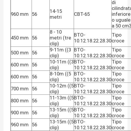
di
cilindrat
14-15
960 mm
56
CBT-65
inferiore
metri
o uguale
a 50 cm
8 - 10
BTO-
Tipo
450 mm
56
metri (tre
10.12.18.22.28.30
croce
clip)
9-11m ((3
BTO-
Tipo
500 mm
56
clip)
10.12.18.22.28.30
croce
10-11m ((3
BTO-
Tipo
600 mm
56
clip)
10.12.18.22.28.30
croce
8-10m ((5
BTO-
Tipo
600 mm
56
clip)
10.12.18.22.28.30
croce
10-12m ((5
BTO-
Tipo
700 mm
56
clip)
10.12.18.22.28.30
croce
Casa
11-13m ((5
BTO-
Tipo
800 mm
56
clip)
10.12.18.22.28.30
croce
13-15m ((5
BTO-
Tipo
Prodotti
900 mm
56
clip)
10.12.18.22.28.30
croce
13-15m ((5
BTO-
Tipo
960 mm
56
clip)
10.12.18.22.28.30
croce
Video