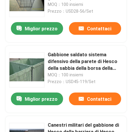
giardino
MOQ：100 insiemi
Prezzo：USD28-56/Set
Manifestazione di VR
Miglior prezzo
Contattaci
Chi siamo
Giro della fabbrica
Gabbione saldato sistema
difensivo della parete di Hesco
della sabbia della borsa della
Controllo di qualità
barriera di mil 7
MOQ：100 insiemi
Prezzo：USD45-119/Set
Contattaci
Miglior prezzo
Contattaci
Notizie
Canestri militari del gabbione di
recinzione del reticolato di saldatura
Hesco della barriera di Hesco