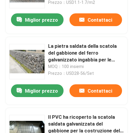
Prezzo：USD1.1-1.7/m2
Miglior prezzo
Contattaci
La pietra saldata della scatola
del gabbione del ferro
galvanizzato ingabbia per le
pareti del giardino
MOQ：100 insiemi
Prezzo：USD28-56/Set
Miglior prezzo
Contattaci
Casa
Prodotti
Il PVC ha ricoperto la scatola
saldata galvanizzata del
gabbione per la costruzione del
Video