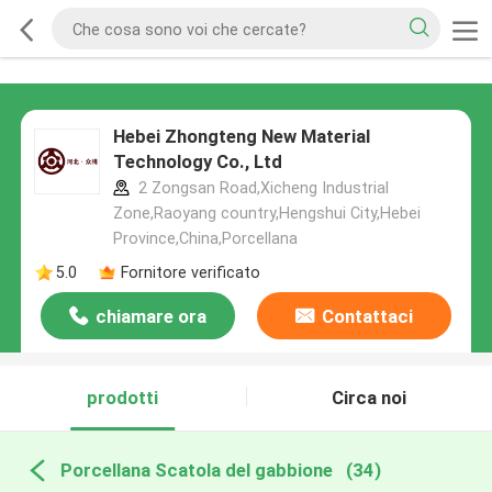
Hebei Zhongteng New Material
Technology Co., Ltd
2 Zongsan Road,Xicheng Industrial
Zone,Raoyang country,Hengshui City,Hebei
Province,China,Porcellana
5.0
Fornitore verificato
chiamare ora
Contattaci
prodotti
Circa noi
Porcellana Scatola del gabbione
(34)