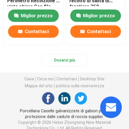
Perimetro Recinzione a
recinto di salita di
vista chiara Con filo
frontiera 358
spinato in cima
residenziali
Miglior prezzo
Miglior prezzo
Contattaci
Contattaci
Osservi più
Casa
Circa noi
Contattaci
Desktop Site
Mappa del sito
politica sulla riservatezza
Porcellana Caselle galvanizzate di gabion per la
protezione dalle cadute di roccia supplier.
Copyright © 2026 Hebei Zhongteng New Material
Technology Co., Ltd. All Rights Reserved.