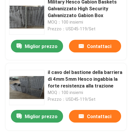
Military Hesco Gabion Baskets
Galvanizzato High Security
Matto di trascinamento in acciaio
Galvanizzato Gabion Box
MOQ：100 insiemi
Prezzo：USD45-119/Set
Refrattario di Hexmesh
Miglior prezzo
Contattaci
Drag Chain Harrow
Scatola del gabbione
il cavo del bastione della barriera
di 4mm 5mm Hesco ingabbia la
forte resistenza alla trazione
recinto di filo metallico del rasoio
MOQ：100 insiemi
Prezzo：USD45-119/Set
grata della barra d'acciaio
Miglior prezzo
Contattaci
Recinzione d'acciaio della palizzata