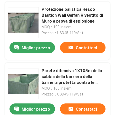
Protezione balistica Hesco
Bastion Wall Galfan Rivestito di
Muro a prova di esplosione
MOQ：100 insiemi
Prezzo：USD45-119/Set
Miglior prezzo
Contattaci
Parete difensiva 1X1X5m della
sabbia della barriera della
barriera protetta contro le
esplosioni di Hesco
MOQ：100 insiemi
Prezzo：USD45-119/Set
Miglior prezzo
Contattaci