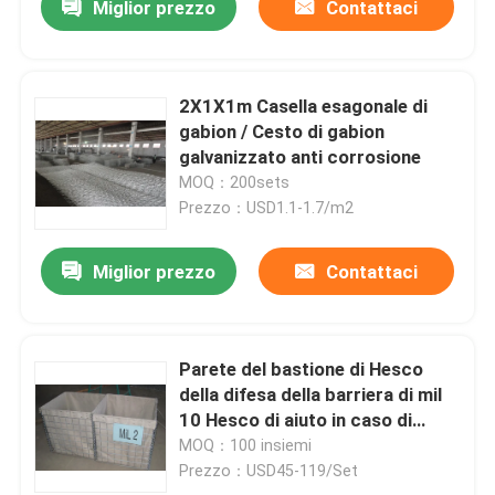
Miglior prezzo
Contattaci
2X1X1m Casella esagonale di
gabion / Cesto di gabion
galvanizzato anti corrosione
MOQ：200sets
Prezzo：USD1.1-1.7/m2
Miglior prezzo
Contattaci
Parete del bastione di Hesco
della difesa della barriera di mil
10 Hesco di aiuto in caso di
catastrofe
MOQ：100 insiemi
Prezzo：USD45-119/Set