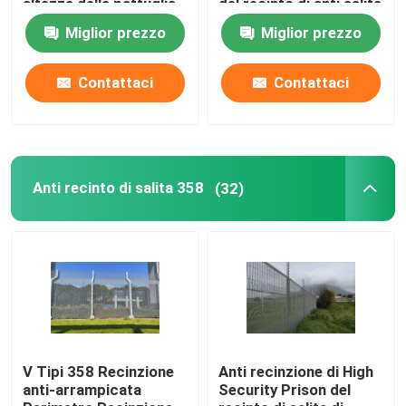
altezza della pattuglia
del recinto di anti salita
temporanea bianca di
di 2.1m x di 2.4m
Miglior prezzo
Miglior prezzo
perimetro
Contattaci
Contattaci
Anti recinto di salita 358
(32)
V Tipi 358 Recinzione
Anti recinzione di High
anti-arrampicata
Security Prison del