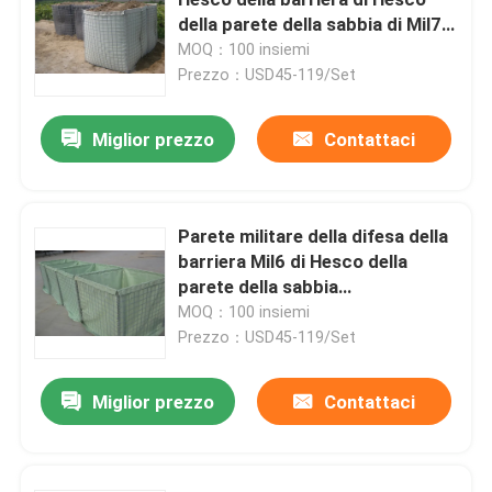
della parete della sabbia di Mil7
Mil10
MOQ：100 insiemi
3D ha saldato il recinto di filo metallico
Prezzo：USD45-119/Set
Recinzione saldata a doppio filo
Miglior prezzo
Contattaci
Barriera di sicurezza temporanea
Parete militare della difesa della
barriera Mil6 di Hesco della
Anti recinto di salita 358
parete della sabbia
dell'inondazione ricuperabile
MOQ：100 insiemi
Recinto d'acciaio tubolare
Prezzo：USD45-119/Set
Miglior prezzo
Contattaci
Recinzione di sicurezza aeroportuale
Recinzione a maglie di catena in metallo