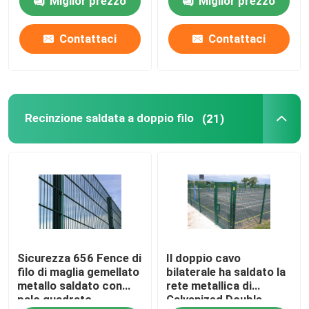
Miglior prezzo
Miglior prezzo
Contattaci
Contattaci
Recinzione saldata a doppio filo
(21)
Sicurezza 656 Fence di
Il doppio cavo
filo di maglia gemellato
bilaterale ha saldato la
metallo saldato con
rete metallica di
palo quadrato
Galvanized Double