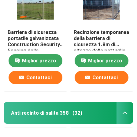
Barriera di sicurezza
Recinzione temporanea
portatile galvanizzata
della barriera di
Construction Security
sicurezza 1.8m di
Fencing della
altezza della pattuglia
immersione calda
temporanea bianca di
Miglior prezzo
Miglior prezzo
perimetro
Contattaci
Contattaci
Anti recinto di salita 358
(32)