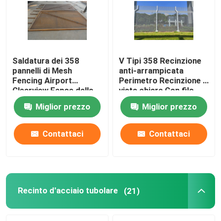
Saldatura dei 358
V Tipi 358 Recinzione
pannelli di Mesh
anti-arrampicata
Fencing Airport
Perimetro Recinzione a
Clearview Fence della
vista chiara Con filo
prigione
spinato in cima
Miglior prezzo
Miglior prezzo
Contattaci
Contattaci
Recinto d'acciaio tubolare
(21)