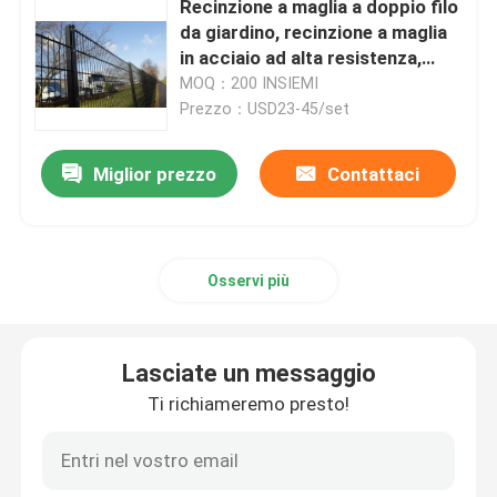
Recinzione a maglia a doppio filo
da giardino, recinzione a maglia
Matto di trascinamento in acciaio
in acciaio ad alta resistenza,
resistente
MOQ：200 INSIEMI
Prezzo：USD23-45/set
Refrattario di Hexmesh
Miglior prezzo
Contattaci
Drag Chain Harrow
Scatola del gabbione
Osservi più
recinto di filo metallico del rasoio
Lasciate un messaggio
Ti richiameremo presto!
grata della barra d'acciaio
Recinzione d'acciaio della palizzata