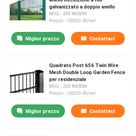
galvanizzato a doppio anello
MOQ：200 INSIEMI
3D ha saldato il recinto di filo metallico
Prezzo：USD23-45/set
Recinzione saldata a doppio filo
Miglior prezzo
Contattaci
Barriera di sicurezza temporanea
Quadrato Post 656 Twin Wire
Mesh Double Loop Garden Fence
Anti recinto di salita 358
per residenziale
MOQ：200 INSIEMI
Recinto d'acciaio tubolare
Prezzo：USD23-45/set
Miglior prezzo
Contattaci
Recinzione di sicurezza aeroportuale
Recinzione a maglie di catena in metallo