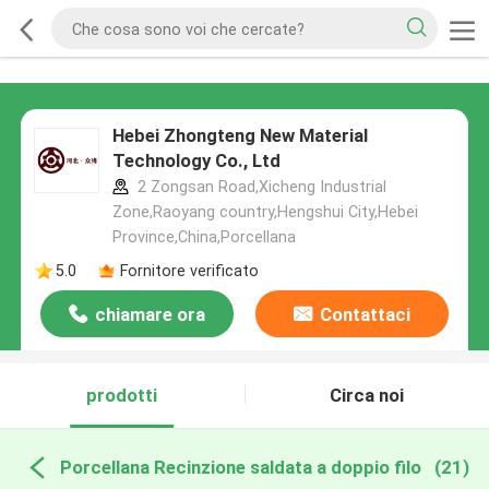
Hebei Zhongteng New Material
Technology Co., Ltd
2 Zongsan Road,Xicheng Industrial
Zone,Raoyang country,Hengshui City,Hebei
Province,China,Porcellana
5.0
Fornitore verificato
chiamare ora
Contattaci
prodotti
Circa noi
Porcellana Recinzione saldata a doppio filo
(21)