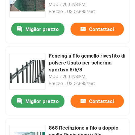
MOQ：200 INSIEMI
Prezzo：USD23-45/set
Manifestazione di VR
Miglior prezzo
Contattaci
Chi siamo
Giro della fabbrica
Fencing a filo gemello rivestito di
polvere Usato per scherma
sportivo 8/6/8
Controllo di qualità
MOQ：200 INSIEMI
Prezzo：USD23-45/set
Contattaci
Miglior prezzo
Contattaci
Notizie
868 Recinzione a filo a doppio
recinzione del reticolato di saldatura
anello Recinzione a filo