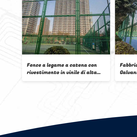
galvanizzata di
Recinzione a catena
r recinzioni di
galvanizzata a caldo e rivestita
liferi con posta
in polvere con cancello per la
fattoria