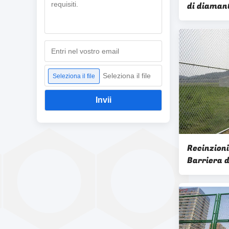
di diaman
metallico 
verde gal
Seleziona il file
Seleziona il file
Invii
Recinzioni
Barriera d
antiarramp
aereo