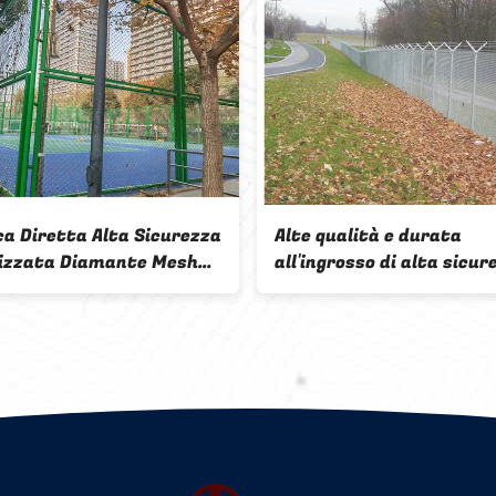
Vendite calde forniture di
Recinzione di 
recinzioni residenziali in
di diamanti c
acciaio
metallico rives
verde galvani