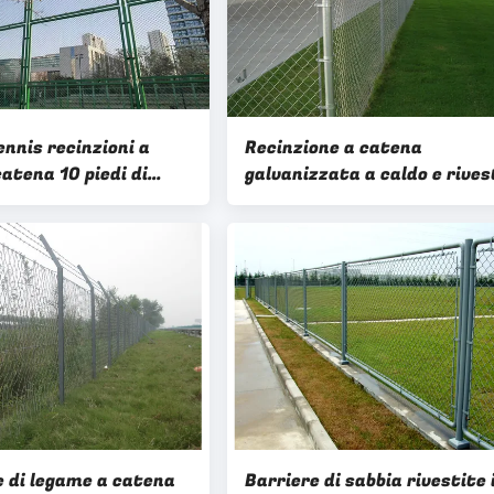
ennis recinzioni a
Recinzione a catena
atena 10 piedi di
galvanizzata a caldo e rives
 vinile rivestito nero o
in polvere con cancello per l
fattoria
e di legame a catena
Barriere di sabbia rivestite 