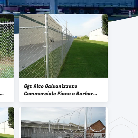
6ft Alto Galvanizzato
Commerciale Piano o Barbar
mico
Wire Top Recinzione da
fornitura di fabbrica