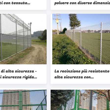
ti con tessuto
polvere con diverse dimensi
rivestito in polvere
vanizzata
 di alta sicurezza -
La recinzione più resistente
i sicurezza rigida
alta sicurezza con
icata per il porto
rivestimento in polvere