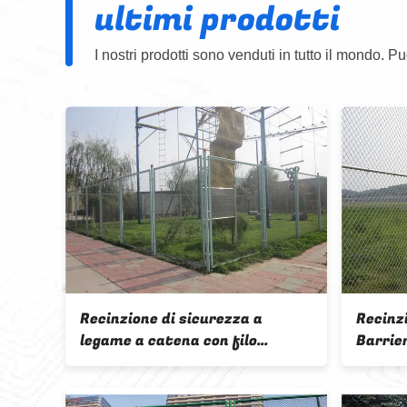
ultimi prodotti
I nostri prodotti sono venduti in tutto il mondo. Pu
lta sicurezza
Centrale nucleare usata di alta
tena di
sicurezza caldo immerso
recinzione
galvanizzato Chain Link
pinato in cima
Recinzione