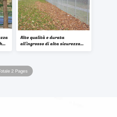
ezza
Alte qualità e durata
h
all'ingrosso di alta sicurezza
cost di recinzione galvanizzata
con filo spinato sopra
Totale 2 Pages