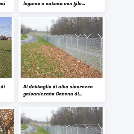
oni
legame a catena con filo
spinato da rasoio per una
sicurezza di alto livello
 di
Al dettaglio di alta sicurezza
galvanizzata Catena di
collegamento di recinzione
costo con filo spinato in cima