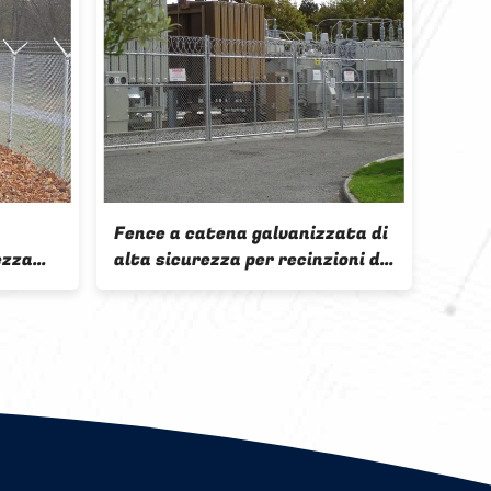
legame a catena
Barriere di sabbia rivestite in
on tessuto
polvere con diverse dimensioni
tito in polvere
zzata