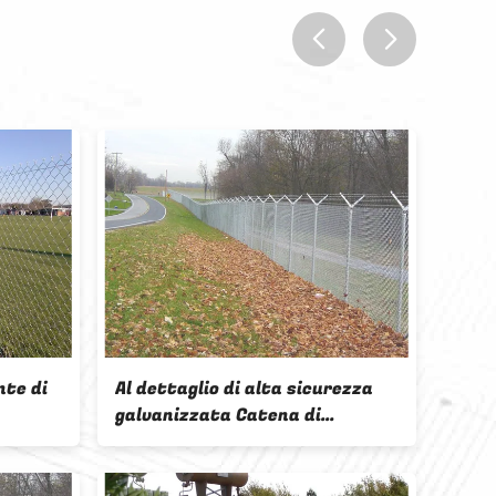
prev
next
nizzato
Corti da tennis recinzioni a
iano o Barbar
legame a catena 10 piedi di
zione da
altezza in vinile rivestito nero o
abbrica
verde