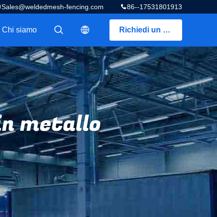
Sales@weldedmesh-fencing.com
86--17531801913
Chi siamo
Richiedi un preventivo
描述
描述
in metallo