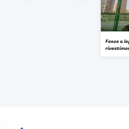
Fence a l
rivestimen
sicurezza 
stadio