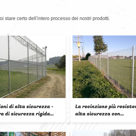
oi stare certo dell'intero processo dei nostri prodotti.
Vendite calde Metallo Chain
6ft Alto Galva
Link Recinzione & Chain Link
Commerciale P
Porte Con Prezzo più economico
Wire Top Recin
fornitura di f