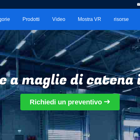
gorie
Prodotti
Video
Mostra VR
risorse
e a maglie di catena 
Richiedi un preventivo