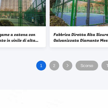
egame a catena con
Fabbrica Diretta Alta Sicur
to in vinile di alta
Galvanizzata Diamante Mes
per recinzioni da
Catena Link Recinzione per
campo da calcio
1
2
Scorso