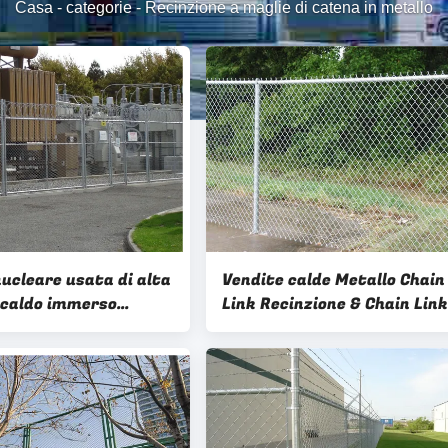
Casa
-
categorie
-
Recinzione a maglie di catena in metallo
ucleare usata di alta
Vendite calde Metallo Chain
 caldo immerso
Link Recinzione & Chain Link
ato Chain Link
Porte Con Prezzo più econo
e