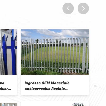
prev
next
 Unito W
Recinzione di alto livello di
 Rivestito
sicurezza in acciaio con filo
ade
spinato per la zona di
Rotonda
protezione