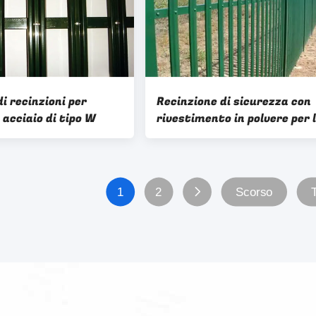
di recinzioni per
Recinzione di sicurezza con
i acciaio di tipo W
rivestimento in polvere per 
casa Recinzione per l'Europa
1
2
Scorso