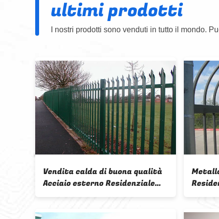
ultimi prodotti
I nostri prodotti sono venduti in tutto il mondo. Pu
ale
2.0m X 2.0m Double Leaf
F
o
Palisade Security Fence Gate
one di
Kit
r
 Barato
n vendita