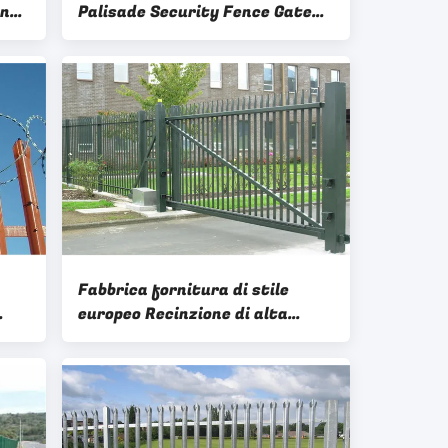
on
Palisade Security Fence Gate
la
Kit
Fabbrica fornitura di stile
europeo Recinzione di alta
na
sicurezza W Profile Acciaio
Galvanizzato Recinzione e
cancello