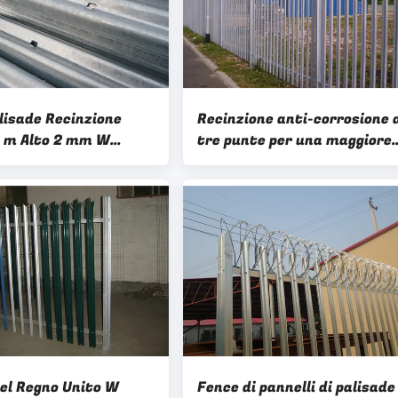
lisade Recinzione
Recinzione anti-corrosione 
,4 m Alto 2 mm W
tre punte per una maggiore
nt Galvanizzato
protezione
el Regno Unito W
Fence di pannelli di palisade