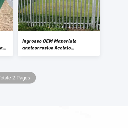
Ingrosso OEM Materiale
la
anticorrosivo Acciaio
Recinzione di recinzione di
recinzione Sicurezza Barato
Farm Stile europeo In vendita
Totale 2 Pages