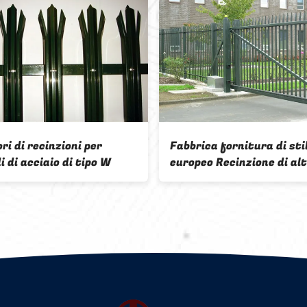
acile assemblaggio / Eco-
Fornitura di fabbri
riendly Steel Palisade Fencing
recinzioni galvani
ot Dip Galvanizzato in polvere
palisadi in acciaio 
erniciato in polvere Rivestito
immersa a caldo