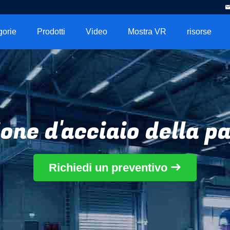
gorie
Prodotti
Video
Mostra VR
risorse
one d'acciaio della p
Richiedi un preventivo