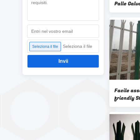
Palle Galv
Nero Accia
Recinzion
Seleziona il file
Seleziona il file
Invii
Facile ass
friendly S
Hot Dip Ga
Verniciato