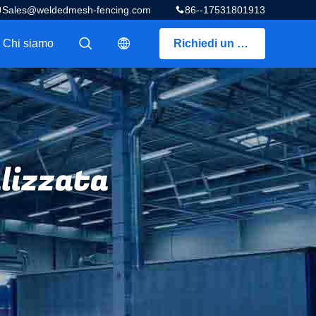
Sales@weldedmesh-fencing.com
86--17531801913
Chi siamo
Richiedi un preventivo
描述
描述
alizzata