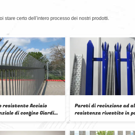
oi stare certo dell'intero processo dei nostri prodotti.
ence di pannelli di palisade
Mercato del Regno
arrotondati a forma di W con
Palle Galvanizzato
ivestimento in polvere per la
Nero Acciaio Palis
protezione delle autostrade
Recinzione Forma 