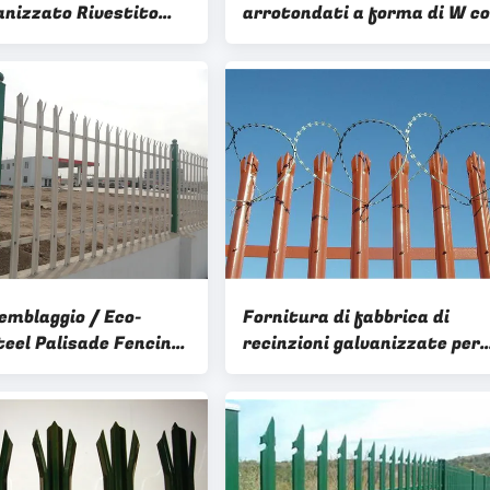
anizzato Rivestito
arrotondati a forma di W c
io Palisade
rivestimento in polvere per 
e Forma Rotonda
protezione delle autostrade
emblaggio / Eco-
Fornitura di fabbrica di
teel Palisade Fencing
recinzioni galvanizzate per
lvanizzato in polvere
palisadi in acciaio per pisci
 in polvere Rivestito
immersa a caldo