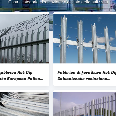
Casa
-
categorie
-
Recinzione d'acciaio della palizzata
fabbrica Hot Dip
Fabbrica di fornitura Hot Di
ato European Palisade
Galvanizzato recinzione
 Per Torre
palisata facilmente assemb
per torre d'acciaio