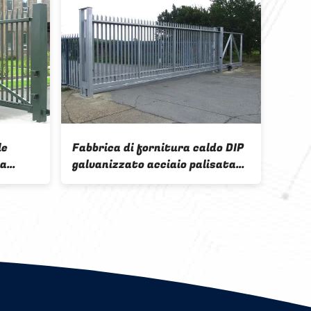
ca di
D e W forma di acciaio
zzate per
galvanizzato polvere nera
per piscina
acciaio pallido recinzione di
sicurezza per le esigenze di
sicurezza